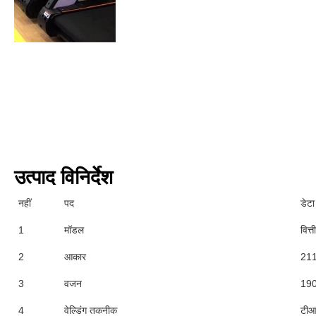
उत्पाद विनिर्देश
नहीं
पद
डेटा
1
मॉडल
वित्
2
आकार
211
3
वजन
190
4
वेल्डिंग तकनीक
टीआई