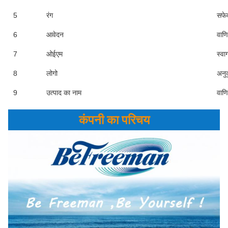
5
रंग
सफेद
6
आवेदन
वाणि
7
ओईएम
स्वा
8
लोगो
अनुक
9
उत्पाद का नाम
वाणि
कंपनी का परिचय