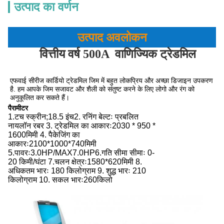
उत्पाद का वर्णन
उत्पाद अवलोकन
वित्तीय वर्ष 500A
वाणिज्यिक ट्रेडमिल
एफवाई सीरीज कार्डियो ट्रेडमिल जिम में बहुत लोकप्रिय और अच्छा डिजाइन उपकरण 
है. हम आपके जिम सजावट और शैली को संतुष्ट करने के लिए लोगो और रंग को 
अनुकूलित कर सकते हैं।
पैरामीटर
1.
टच स्क्रीन;18.5 इंच
2. रनिंग बेल्टः प्रबलित
नायलॉन रबर 3. ट्रेडमिल का आकारः
2030 * 950 *
1600
मिमी 4. पैकेजिंग का
आकारः
2100*1000*740
मिमी
5.पावरः
3.0HP/MAX7.0HP
6.गति सीमा सीमाः 0-
20 किमी/घंटा 7.चलन क्षेत्रः
1580*620
मिमी 8.
अधिकतम भारः 180 किलोग्राम 9. शुद्ध भारः 210
किलोग्राम 10. सकल भारः
260
किलो