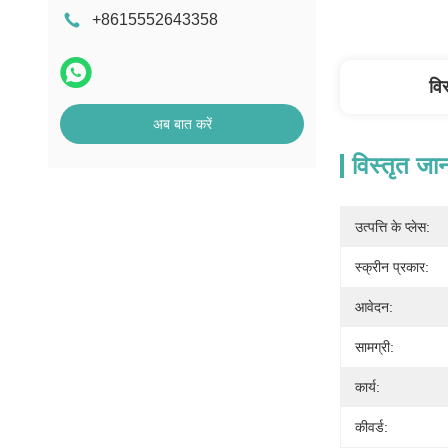
+8615552643358
वि
अब बात करें
विस्तृत जा
उत्पत्ति के प्लेस:
स्क्रीन प्रकार:
आवेदन:
सामग्री:
कार्य:
कीवर्ड: