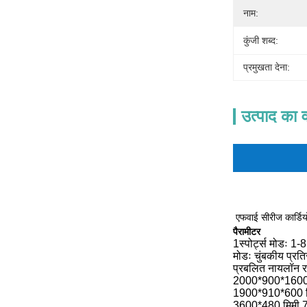
नाम:
कुंजी शब्द:
प्रमुखता देना:
उत्पाद का व
एफवाई सीरीज कार्डि
पैरामीटर
1स्पोर्ट्स मोडः 1-8
मोडः चुंबकीय प्रति
प्रबलित नायलॉन र
2000*900*1600 म
1900*910*600 मिम
3600*480 मिमी 7.ड