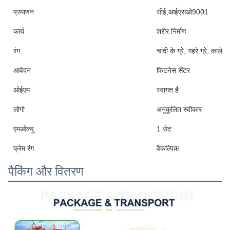
प्रमाणन
सीई,आईएसओ9001
कार्य
शरीर निर्माण
रंग
चांदी के ग्रे, गहरे ग्रे, काले
आवेदन
फिटनेस सेंटर
ओईएम
स्वागत है
लोगो
अनुकूलित स्वीकार
एमओक्यू
1 सेट
फ्रेम रंग
वैकल्पिक
पैकिंग और वितरण