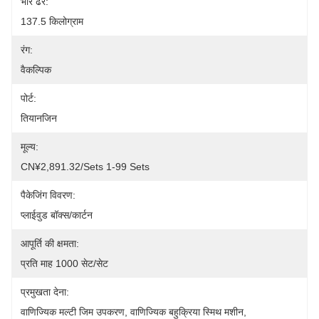
भार ढेर:
137.5 किलोग्राम
रंग:
वैकल्पिक
पोर्ट:
तियानजिन
मूल्य:
CN¥2,891.32/sets 1-99 Sets
पैकेजिंग विवरण:
प्लाईवुड बॉक्स/कार्टन
आपूर्ति की क्षमता:
प्रति माह 1000 सेट/सेट
प्रमुखता देना:
वाणिज्यिक मल्टी जिम उपकरण
, 
वाणिज्यिक बहुक्रिया स्मिथ मशीन
, 