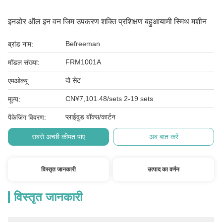
इनडोर ऑल इन वन जिम उपकरण शक्ति प्रशिक्षण बहुआयामी स्मिथ मशीन
Befreeman
ब्रांड नाम:
FRM1001A
मॉडल संख्या:
दो सेट
एमओक्यू:
CN¥7,101.48/sets 2-19 sets
मूल्य:
प्लाईवुड बॉक्स/कार्टन
पैकेजिंग विवरण:
सबसे अच्छी कीमत पाएं
अब बात करें
विस्तृत जानकारी
उत्पाद का वर्णन
विस्तृत जानकारी