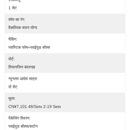
1 सेट
फ़्रेम का रंग:
वैकल्पिक चयन योग्य
पैकिंग:
प्लास्टिक फोम+प्लाईवुड बॉक्स
पोर्ट:
तियानजिन बंदरगाह
न्यूनतम आदेश मात्रा:
दो सेट
मूल्य:
CN¥7,101.48/sets 2-19 Sets
पैकेजिंग विवरण:
प्लाईवुड बॉक्स/कार्टन