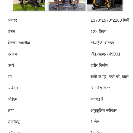
आकार
1370*1970*2200 मिमी
वजन
128 किलो
वेल्डिंग तकनीक
टीआईजी वेल्डिंग
प्रमाणन
सीई,आईएसओ9001
कार्य
शरीर निर्माण
रंग
चांदी के ग्रे, गहरे ग्रे, काले
आवेदन
फिटनेस सेंटर
ओईएम
स्वागत है
लोगो
अनुकूलित स्वीकार
एमओक्यू
1 सेट
फ्रेम रंग
वैकल्पिक