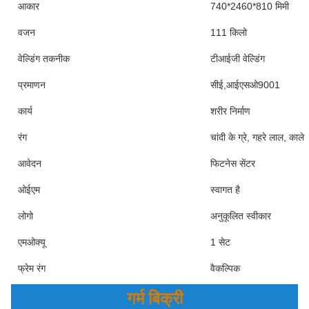
आकार
740*2460*810 मिमी
वजन
111 किलो
वेल्डिंग तकनीक
टीआईजी वेल्डिंग
प्रमाणन
सीई,आईएसओ9001
कार्य
शरीर निर्माण
रंग
चांदी के ग्रे, गहरे लाल, काले
आवेदन
फिटनेस सेंटर
ओईएम
स्वागत है
लोगो
अनुकूलित स्वीकार
एमओक्यू
1 सेट
फ्रेम रंग
वैकल्पिक
गर्म बिक्री