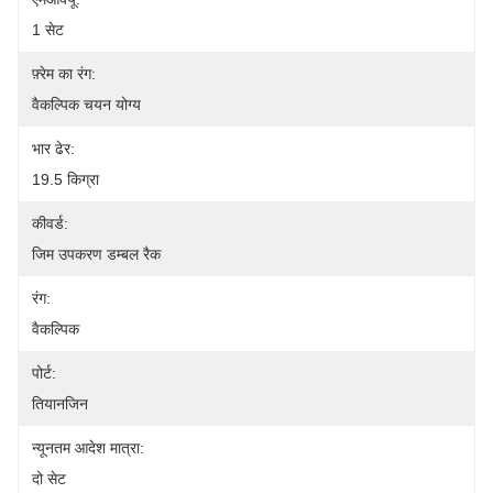
1 सेट
फ़्रेम का रंग:
वैकल्पिक चयन योग्य
भार ढेर:
19.5 किग्रा
कीवर्ड:
जिम उपकरण डम्बल रैक
रंग:
वैकल्पिक
पोर्ट:
तियानजिन
न्यूनतम आदेश मात्रा:
दो सेट