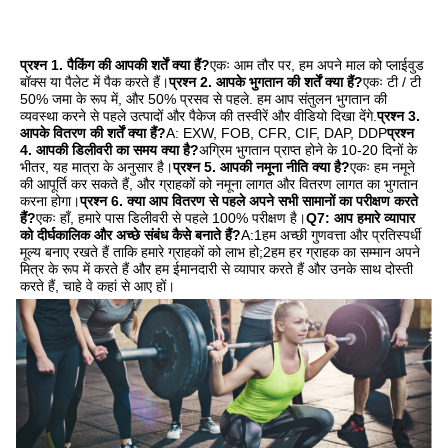
प्रश्न 1. पैकिंग की आपकी शर्तें क्या हैं?
एकः आम तौर पर, हम अपने माल को प्लाईवुड 
बॉक्स या पैलेट में पैक करते हैं।
प्रश्न 2. आपके भुगतान की शर्तें क्या हैं?
एकः टी / टी 
50% जमा के रूप में, और 50% प्रसव से पहले. हम आप संतुलन भुगतान की 
व्यवस्था करने से पहले उत्पादों और पैकेज की तस्वीरें और वीडियो दिखा देंगे.
प्रश्न 3. 
आपके वितरण की शर्तें क्या हैं?
A: EXW, FOB, CFR, CIF, DAP, DDP
प्रश्न 
4. आपकी डिलीवरी का समय क्या है?
अग्रिम भुगतान प्राप्त होने के 10-20 दिनों के 
भीतर, यह मात्रा के अनुसार है।
प्रश्न 5. आपकी नमूना नीति क्या है?
एकः हम नमूने 
की आपूर्ति कर सकते हैं, और ग्राहकों को नमूना लागत और वितरण लागत का भुगतान 
करना होगा।
प्रश्न 6. क्या आप वितरण से पहले अपने सभी सामानों का परीक्षण करते 
हैं?
एकः हाँ, हमारे पास डिलीवरी से पहले 100% परीक्षण है।
Q7: आप हमारे व्यापार 
को दीर्घकालिक और अच्छे संबंध कैसे बनाते हैं?
A:1हम अच्छी गुणवत्ता और प्रतिस्पर्धी 
मूल्य बनाए रखते हैं ताकि हमारे ग्राहकों को लाभ हो;2हम हर ग्राहक का सम्मान अपने 
मित्र के रूप में करते हैं और हम ईमानदारी से व्यापार करते हैं और उनके साथ दोस्ती 
करते हैं, चाहे वे कहां से आए हों।