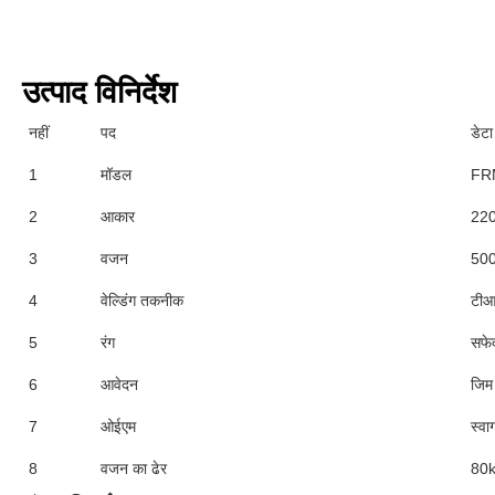
उत्पाद विनिर्देश
नहीं
पद
डेटा
1
मॉडल
FR
2
आकार
22
3
वजन
500
4
वेल्डिंग तकनीक
टीआई
5
रंग
सफेद
6
आवेदन
जिम 
7
ओईएम
स्वा
8
वजन का ढेर
80k