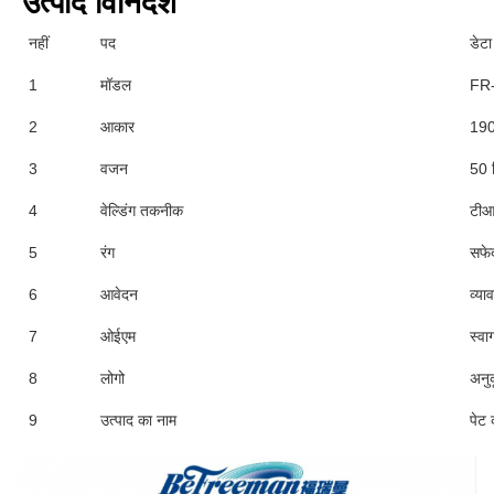
उत्पाद विनिर्देश
नहीं
पद
डेटा
1
मॉडल
FR
2
आकार
190
3
वजन
50 
4
वेल्डिंग तकनीक
टीआई
5
रंग
सफेद
6
आवेदन
व्या
7
ओईएम
स्वा
8
लोगो
अनुक
9
उत्पाद का नाम
पेट 