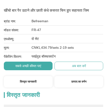
खींचो बार पैर उठाने और छाती कंधे कसरत चिन डुप सहायता जिम
Befreeman
ब्रांड नाम:
FR-47
मॉडल संख्या:
दो सेट
एमओक्यू:
CN¥1,434.79/sets 2-19 sets
मूल्य:
प्लाईवुड बॉक्स/कार्टन
पैकेजिंग विवरण:
सबसे अच्छी कीमत पाएं
अब बात करें
विस्तृत जानकारी
उत्पाद का वर्णन
विस्तृत जानकारी