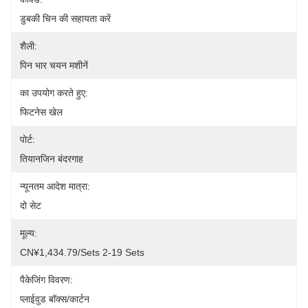
डुबकी चिन की सहायता करें
शैली:
पिन भार चयन मशीनें
का उपयोग करते हुए:
फिटनेस खेल
पोर्ट:
तियानजिन बंदरगाह
न्यूनतम आदेश मात्रा:
दो सेट
मूल्य:
CN¥1,434.79/sets 2-19 Sets
पैकेजिंग विवरण:
प्लाईवुड बॉक्स/कार्टन