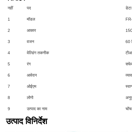
नहीं
पद
डेटा
1
मॉडल
FR
2
आकार
150
3
वजन
60 
4
वेल्डिंग तकनीक
टीआई
5
रंग
सफेद
6
आवेदन
व्या
7
ओईएम
स्वा
8
लोगो
अनुक
9
उत्पाद का नाम
चों
उत्पाद विनिर्देश