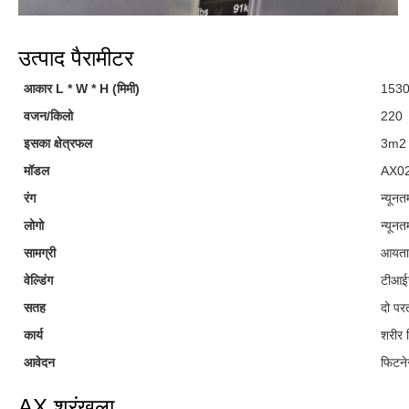
उत्पाद पैरामीटर
आकार L * W * H (मिमी)
153
वजन/किलो
220
इसका क्षेत्रफल
3m2
मॉडल
AX0
रंग
न्यूनत
लोगो
न्यूनत
सामग्री
आयताक
वेल्डिंग
टीआईज
सतह
दो पर
कार्य
शरीर न
आवेदन
फिटने
AX श्रृंखला