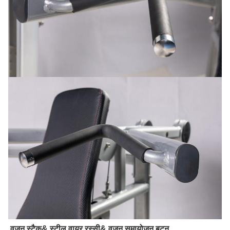
वजन स्टैक& स्टील वायर रस्सी& वजन समायोजन बटन